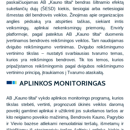
paskaičiuojamas AB „Kauno tiltai“ bendras šiltnamio efektą
sukeliančių dujų (ŠESD) kiekis, tiesiogiai arba netiesiogiai
išmestas dėl bendrovės veiklos. Žinojimas apie organizacijos
anglies pėdsaką yra atspirties taškas, siekiant imtis
veiksmingų, aplinkai nekenksmingų priemonių. Envirly
platformoje, pagal pateiktus AB „Kauno tiltai“ duomenis
įvertinamos bendrovės reikšmingos veiklos. Tam naudojamas
dvigubo reikšmingumo vertinimas. Dvigubo reikšmingumo
vertinimo tikslas – nustatyti svarbiausias tvarumo temas,
kurios yra reikšmingos bendrovei. Tik tos temos, kurios
pripažįstamos reikšmingomis pagal dvigubos reikšmingumo
vertinimo principą, įtraukiamos į Tvarumo ataskaitą.
APLINKOS MONITORINGAS
AB „Kauno tiltai“ vykdo aplinkos monitoringo programą, kurios
tikslas stebėti, vertinti, prognozuoti ūkinės veiklos daromą
poveikį gamtinei aplinkai ir užtikrinti jos sukeliamos taršos ar
kito neigiamo poveikio mažinimą. Bendrovės Kauno, Pagrybio
ir Vievio bazėse atliekami nenuolatiniai teršalų, išmetamų ir
išleidžiamų iš stacionariųjų taršos šaltinių į aplinką, kiekio ir