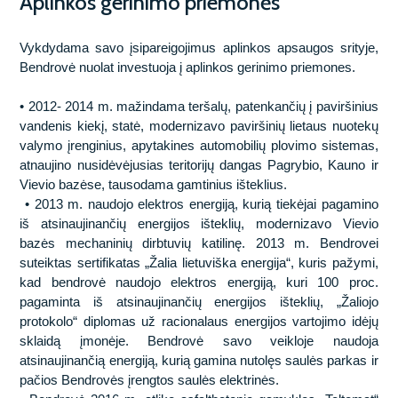
Aplinkos gerinimo priemonės
Vandens uostų statyba
Tunelių statyba
Kokie mes?
Vykdydama savo įsipareigojimus aplinkos apsaugos srityje,
Energetikos tinklų statyba
Vandens uostų statyba
Akademija@Kaunotiltai
Bendrovė nuolat investuoja į aplinkos gerinimo priemones.
Inžinerinių tinklų statyba
Energetikos tinklų statyba
• 2012- 2014 m. mažindama teršalų, patenkančių į paviršinius
vandenis kiekį, statė, modernizavo paviršinių lietaus nuotekų
Kiti projektai
Inžinerinių tinklų statyba
valymo įrenginius, apytakines automobilių plovimo sistemas,
atnaujino nusidėvėjusias teritorijų dangas Pagrybio, Kauno ir
Statybinės medžiagos
Vievio bazėse, tausodama gamtinius išteklius.
• 2013 m. naudojo elektros energiją, kurią tiekėjai pagamino
Laboratorija
iš atsinaujinančių energijos išteklių, modernizavo Vievio
bazės mechaninių dirbtuvių katilinę. 2013 m. Bendrovei
suteiktas sertifikatas „Žalia lietuviška energija“, kuris pažymi,
Mechanizacijos paslaugos
kad bendrovė naudojo elektros energiją, kuri 100 proc.
pagaminta iš atsinaujinančių energijos išteklių, „Žaliojo
protokolo“ diplomas už racionalaus energijos vartojimo idėjų
sklaidą įmonėje. Bendrovė savo veikloje naudoja
atsinaujinančią energiją, kurią gamina nutolęs saulės parkas ir
pačios Bendrovės įrengtos saulės elektrinės.