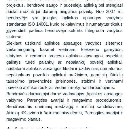
Socialinė atsakomybė
projektus, bendrovė saugo ir puoselėja aplinką bei stengiasi
nuolat mažinti jai daromą neigiamą poveikį. Nuo 2007 m.
bendrovėje yra įdiegtas aplinkos apsaugos vadybos
Veiklos politikos
standartas ISO 14001, kurio reikalavimus ir numatytus tikslus
įgyvendinti padeda bendrovėje sukurta Integruota vadybos
sistema.
Siekiant užtikrinti aplinkos apsaugos vadybos sistemos
veiksmingumą, kasmet vertinami kiekvieno gamybos,
statybos ir remonto proceso aplinkos apsaugos aspektai,
Kelių projektai
galintys turėti palankų ar nepalankų poveikį aplinkai,
nustatomi aplinkos apsaugos tikslai ir uždaviniai, numatomos
nepalankaus poveikio aplinkai mažinimo, gamtinių išteklių
Tiltų ir viadukų statyba
Tiltų ir viadukų statyba
tausojimo prevencinės priemonės, stebimi ir vertinami
poveikio aplinkai rodikliai, vedami mokymai darbuotojams.
Geležinkelių projektai
Kelių statyba
Bendrovės darbuotojai darbe vadovaujasi Aplinkos apsaugos
valdymo, Parengties avarijai ir reagavimo procedūromis,
Oro uostų statyba
Geležinkelių statyba
Darbas Jums
Bendrosiomis cheminių medžiagų ir mišinių sandėliavimo,
Atliekų rūšiavimo ir šalinimo taisyklėmis, Parengties avarijai ir
Tunelių statyba
Oro uostų statyba
reagavimo planais.
Socialinės naudos