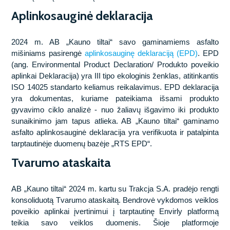
Aplinkosauginė deklaracija
2024 m. AB „Kauno tiltai“ savo gaminamiems asfalto
mišiniams pasirengė
aplinkosauginę deklaraciją (EPD)
. EPD
(ang. Environmental Product Declaration/ Produkto poveikio
aplinkai Deklaracija) yra III tipo ekologinis ženklas, atitinkantis
ISO 14025 standarto keliamus reikalavimus. EPD deklaracija
yra dokumentas, kuriame pateikiama išsami produkto
gyvavimo ciklo analizė - nuo žaliavų išgavimo iki produkto
sunaikinimo jam tapus atlieka. AB „Kauno tiltai“ gaminamo
asfalto aplinkosauginė deklaracija yra verifikuota ir patalpinta
tarptautinėje duomenų bazėje „RTS EPD“.
Tvarumo ataskaita
AB „Kauno tiltai“ 2024 m. kartu su Trakcja S.A. pradėjo rengti
konsoliduotą Tvarumo ataskaitą. Bendrovė vykdomos veiklos
poveikio aplinkai įvertinimui į tarptautinę Envirly platformą
teikia savo veiklos duomenis. Šioje platformoje