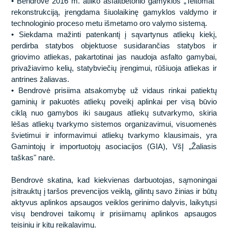
• Bendrovė 2016 m. atliko asfaltbetonio gamyklos „Teltomat“
rekonstrukciją, įrengdama šiuolaikinę gamyklos valdymo ir
technologinio proceso metu išmetamo oro valymo sistemą.
• Siekdama mažinti patenkantį į sąvartynus atliekų kiekį,
perdirba statybos objektuose susidarančias statybos ir
griovimo atliekas, pakartotinai jas naudoja asfalto gamybai,
privažiavimo kelių, statybviečių įrengimui, rūšiuoja atliekas ir
antrines žaliavas.
• Bendrovė prisiima atsakomybę už vidaus rinkai patiektų
gaminių ir pakuotės atliekų poveikį aplinkai per visą būvio
ciklą nuo gamybos iki saugaus atliekų sutvarkymo, skiria
lėšas atliekų tvarkymo sistemos organizavimui, visuomenės
švietimui ir informavimui atliekų tvarkymo klausimais, yra
Gamintojų ir importuotojų asociacijos (GIA), VšĮ „Žaliasis
taškas" narė.
Bendrovė skatina, kad kiekvienas darbuotojas, sąmoningai
įsitrauktų į taršos prevencijos veiklą, gilintų savo žinias ir būtų
aktyvus aplinkos apsaugos veiklos gerinimo dalyvis, laikytųsi
visų bendrovei taikomų ir prisiimamų aplinkos apsaugos
teisinių ir kitų reikalavimų.