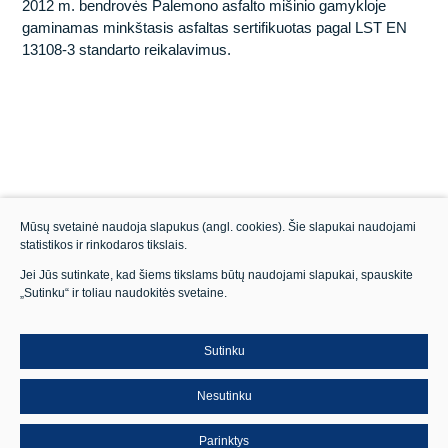
2012 m. bendrovės Palemono asfalto mišinio gamykloje
Vandens uostų statyba
Tunelių statyba
Kokie mes?
gaminamas minkštasis asfaltas sertifikuotas pagal LST EN
13108-3 standarto reikalavimus.
Energetikos tinklų statyba
Vandens uostų statyba
Akademija@Kaunotiltai
Inžinerinių tinklų statyba
Energetikos tinklų statyba
Kiti projektai
Inžinerinių tinklų statyba
Statybinės medžiagos
Mūsų svetainė naudoja slapukus (angl. cookies). Šie slapukai naudojami
statistikos ir rinkodaros tikslais.
Laboratorija
Jei Jūs sutinkate, kad šiems tikslams būtų naudojami slapukai, spauskite
„Sutinku“ ir toliau naudokitės svetaine.
Mechanizacijos paslaugos
Sutinku
Nesutinku
Parinktys