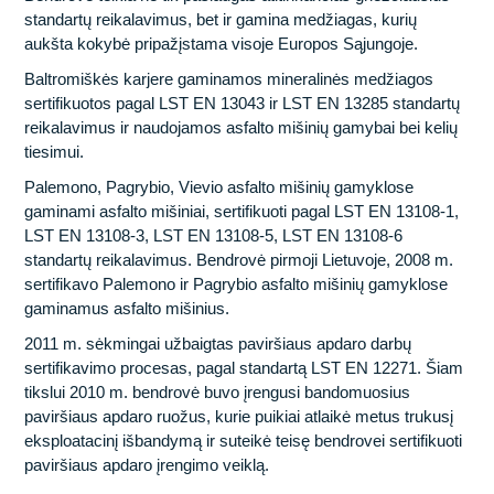
Socialinė atsakomybė
standartų reikalavimus, bet ir gamina medžiagas, kurių
aukšta kokybė pripažįstama visoje Europos Sąjungoje.
Veiklos politikos
Baltromiškės karjere gaminamos mineralinės medžiagos
sertifikuotos pagal LST EN 13043 ir LST EN 13285 standartų
reikalavimus ir naudojamos asfalto mišinių gamybai bei kelių
tiesimui.
Palemono, Pagrybio, Vievio asfalto mišinių gamyklose
gaminami asfalto mišiniai, sertifikuoti pagal LST EN 13108-1,
LST EN 13108-3, LST EN 13108-5, LST EN 13108-6
Kelių projektai
standartų reikalavimus. Bendrovė pirmoji Lietuvoje, 2008 m.
sertifikavo Palemono ir Pagrybio asfalto mišinių gamyklose
Tiltų ir viadukų statyba
Tiltų ir viadukų statyba
gaminamus asfalto mišinius.
Geležinkelių projektai
2011 m. sėkmingai užbaigtas paviršiaus apdaro darbų
Kelių statyba
sertifikavimo procesas, pagal standartą LST EN 12271. Šiam
tikslui 2010 m. bendrovė buvo įrengusi bandomuosius
Oro uostų statyba
Geležinkelių statyba
Darbas Jums
paviršiaus apdaro ruožus, kurie puikiai atlaikė metus trukusį
eksploatacinį išbandymą ir suteikė teisę bendrovei sertifikuoti
Tunelių statyba
Oro uostų statyba
Socialinės naudos
paviršiaus apdaro įrengimo veiklą.