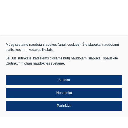
Darbas Jums
Socialinės naudos
Kokie mes?
Mūsų svetainė naudoja slapukus (angl. cookies). Šie slapukai naudojami
Akademija@Kaunotiltai
statistikos ir rinkodaros tikslais.
Jei Jūs sutinkate, kad šiems tikslams būtų naudojami slapukai, spauskite
„Sutinku“ ir toliau naudokitės svetaine.
Sutinku
Nesutinku
Parinktys