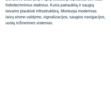
Socialinė atsakomybė
hidrotechninius statinius. Kuria patrauklią ir saugią
Vandens uostų statyba
Tunelių statyba
laivams plaukioti infrastruktūrą. Montuoja modernias
Veiklos politikos
laivų eismo valdymo, signalizacijos, saugios navigacijos,
Energetikos tinklų statyba
Vandens uostų statyba
uostų inžinerines sistemas.
Inžinerinių tinklų statyba
Energetikos tinklų statyba
Kiti projektai
Inžinerinių tinklų statyba
Statybinės medžiagos
Laboratorija
Mechanizacijos paslaugos