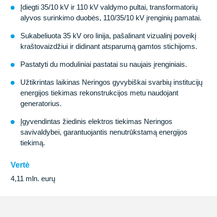
Įdiegti 35/10 kV ir 110 kV valdymo pultai, transformatorių
alyvos surinkimo duobės, 110/35/10 kV įrenginių pamatai.
Sukabeliuota 35 kV oro linija, pašalinant vizualinį poveikį
kraštovaizdžiui ir didinant atsparumą gamtos stichijoms.
Pastatyti du moduliniai pastatai su naujais įrenginiais.
Užtikrintas laikinas Neringos gyvybiškai svarbių institucijų
energijos tiekimas rekonstrukcijos metu naudojant
generatorius.
Įgyvendintas žiedinis elektros tiekimas Neringos
savivaldybei, garantuojantis nenutrūkstamą energijos
tiekimą.
Vertė
4,11 mln. eurų