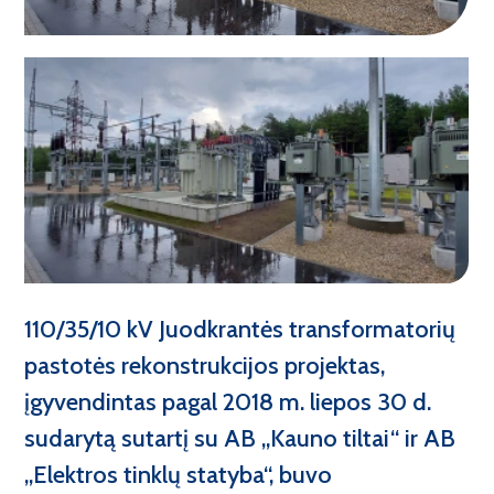
Socialinė atsakomybė
Vandens uostų statyba
Veiklos politikos
Energetikos tinklų statyba
Inžinerinių tinklų statyba
Kiti projektai
Tiltų ir viadukų statyba
110/35/10 kV Juodkrantės transformatorių
Kelių statyba
pastotės rekonstrukcijos projektas,
įgyvendintas pagal 2018 m. liepos 30 d.
Geležinkelių statyba
Darbas Jums
sudarytą sutartį su AB „Kauno tiltai“ ir AB
Oro uostų statyba
Socialinės naudos
„Elektros tinklų statyba“, buvo