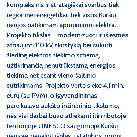
Tunelių statyba
kompleksinis ir strategiškai svarbus tiek
Kokie mes?
regioninei energetikai, tiek visos Kuršių
Vandens uostų statyba
Akademija@Kaunotiltai
nerijos patikimam aprūpinimui elektra.
Energetikos tinklų statyba
Projekto tikslas – modernizuoti ir iš esmės
atnaujinti 110 kV skirstyklą bei sukurti
Inžinerinių tinklų statyba
žiedinę elektros tiekimo schemą,
Statybinės medžiagos
užtikrinančią nenutrūkstamą energijos
tiekimą net esant vieno šaltinio
Laboratorija
sutrikimams. Projekto vertė siekė 4,1 mln.
Mechanizacijos paslaugos
eurų (su PVM), o įgyvendinimas
pareikalavo aukšto inžinerinio tikslumo,
nes visi darbai buvo atliekami itin ribotoje
teritorijoje UNESCO saugomoje Kuršių
nerijoje, negalint išplėsti statybos zonos.