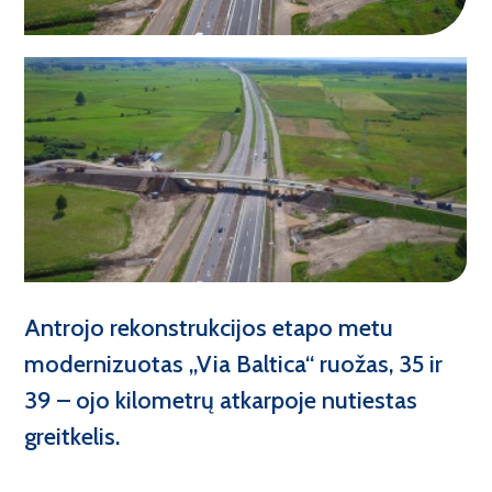
Socialinė atsakomybė
Vandens uostų statyba
Veiklos politikos
Energetikos tinklų statyba
Inžinerinių tinklų statyba
Kiti projektai
Tiltų ir viadukų statyba
Antrojo rekonstrukcijos etapo metu
Kelių statyba
modernizuotas „Via Baltica“ ruožas, 35 ir
39 – ojo kilometrų atkarpoje nutiestas
Geležinkelių statyba
Darbas Jums
greitkelis.
Oro uostų statyba
Socialinės naudos