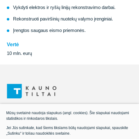
Vykdyti elektros ir ryšių linijų rekonstravimo darbai.
Rekonstruoti paviršinių nuotekų valymo įrenginiai.
Įrengtos saugaus eismo priemonės.
Vertė
10 mln. eurų
Mūsų svetainė naudoja slapukus (angl. cookies). Šie slapukai naudojami
ADRESAS:
statistikos ir rinkodaros tikslais.
Ateities pl. 46 52105 Kaunas
Jei Jūs sutinkate, kad šiems tikslams būtų naudojami slapukai, spauskite
„Sutinku“ ir toliau naudokitės svetaine.