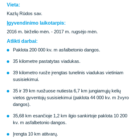
Tunelių statyba
Kokie mes?
Vieta:
Kazlų Rūdos sav.
Vandens uostų statyba
Akademija@Kaunotiltai
Įgyvendinimo laikotarpis:
2016 m. birželio mėn. - 2017 m. rugsėjo mėn.
Energetikos tinklų statyba
Atlikti darbai:
Inžinerinių tinklų statyba
Paklota 200 000 kv. m asfalbetonio dangos.
35 kilometre pastatytas viadukas.
Statybinės medžiagos
39 kilometro ruože įrengtas tunelinis viadukas vietiniam
Laboratorija
susisiekimui.
35 ir 39 km ruožuose nutiesta 6,7 km jungiamųjų kelių
Mechanizacijos paslaugos
vietos gyventojų susisiekimui (paklota 44 000 kv. m žvyro
dangos).
35,68 km esančioje 1,2 km ilgio sankirtoje paklota 10 200
kv. m asfalbetonio dangos.
Įrengta 10 km atitvarų.