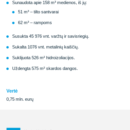
Sunaudota apie
158 m³ medienos
, iš jų:
51 m³
– tilto santvarai
62 m³
– rampoms
Susukta
45 976
vnt.
varžtų ir savisriegių.
Sukalta
1076 vnt.
metalinių kaiščių.
Suklijuota
526 m²
hidroizoliacijos.
Uždengta
575 m²
skardos dangos.
Vertė
0,75 mln. eurų