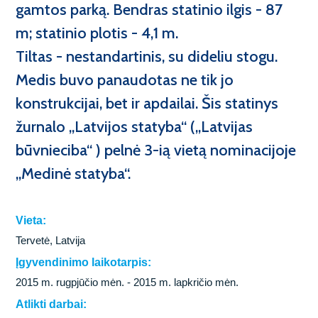
Tunelių statyba
gamtos parką. Bendras statinio ilgis - 87
Kokie mes?
m; statinio plotis - 4,1 m.
Vandens uostų statyba
Akademija@Kaunotiltai
Tiltas - nestandartinis, su dideliu stogu.
Energetikos tinklų statyba
Medis buvo panaudotas ne tik jo
konstrukcijai, bet ir apdailai. Šis statinys
Inžinerinių tinklų statyba
žurnalo „Latvijos statyba“ („Latvijas
Statybinės medžiagos
būvnieciba“ ) pelnė 3-ią vietą nominacijoje
„Medinė statyba“.
Laboratorija
Mechanizacijos paslaugos
Vieta:
Tervetė, Latvija
Įgyvendinimo laikotarpis:
2015 m. rugpjūčio mėn. - 2015 m. lapkričio mėn.
Atlikti darbai: