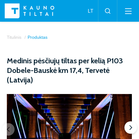
Titulinis
Produktas
Stebėtojų taryba
Istorija
Medinis pėsčiujų tiltas per kelią P103
Dobele-Bauskė km 17,4, Tervetė
Darbuotojų sveikata ir sauga
Kelių projektai
(Latvija)
Aplinkos apsauga
Tiltų ir viadukų statyba
Gaminių kokybė
Geležinkelių projektai
Kokybės vadyba
Oro uostų statyba
Sertifikatai
Tunelių statyba